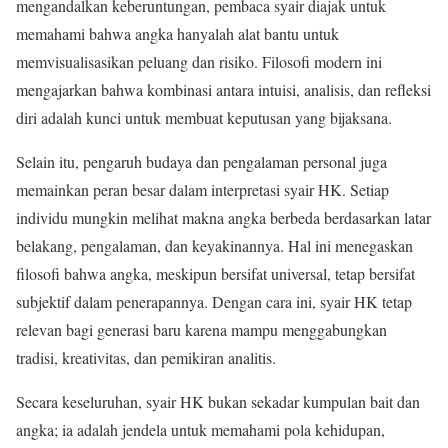
mengandalkan keberuntungan, pembaca syair diajak untuk
memahami bahwa angka hanyalah alat bantu untuk
memvisualisasikan peluang dan risiko. Filosofi modern ini
mengajarkan bahwa kombinasi antara intuisi, analisis, dan refleksi
diri adalah kunci untuk membuat keputusan yang bijaksana.
Selain itu, pengaruh budaya dan pengalaman personal juga
memainkan peran besar dalam interpretasi syair HK. Setiap
individu mungkin melihat makna angka berbeda berdasarkan latar
belakang, pengalaman, dan keyakinannya. Hal ini menegaskan
filosofi bahwa angka, meskipun bersifat universal, tetap bersifat
subjektif dalam penerapannya. Dengan cara ini, syair HK tetap
relevan bagi generasi baru karena mampu menggabungkan
tradisi, kreativitas, dan pemikiran analitis.
Secara keseluruhan, syair HK bukan sekadar kumpulan bait dan
angka; ia adalah jendela untuk memahami pola kehidupan,