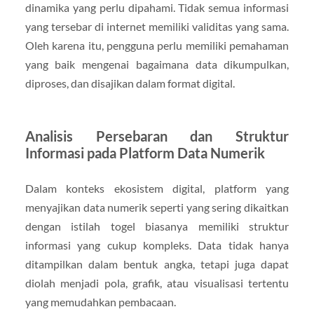
dinamika yang perlu dipahami. Tidak semua informasi
yang tersebar di internet memiliki validitas yang sama.
Oleh karena itu, pengguna perlu memiliki pemahaman
yang baik mengenai bagaimana data dikumpulkan,
diproses, dan disajikan dalam format digital.
Analisis Persebaran dan Struktur
Informasi pada Platform Data Numerik
Dalam konteks ekosistem digital, platform yang
menyajikan data numerik seperti yang sering dikaitkan
dengan istilah togel biasanya memiliki struktur
informasi yang cukup kompleks. Data tidak hanya
ditampilkan dalam bentuk angka, tetapi juga dapat
diolah menjadi pola, grafik, atau visualisasi tertentu
yang memudahkan pembacaan.