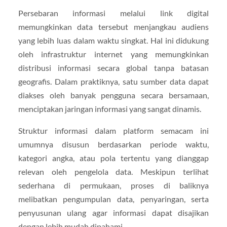
Persebaran informasi melalui link digital
memungkinkan data tersebut menjangkau audiens
yang lebih luas dalam waktu singkat. Hal ini didukung
oleh infrastruktur internet yang memungkinkan
distribusi informasi secara global tanpa batasan
geografis. Dalam praktiknya, satu sumber data dapat
diakses oleh banyak pengguna secara bersamaan,
menciptakan jaringan informasi yang sangat dinamis.
Struktur informasi dalam platform semacam ini
umumnya disusun berdasarkan periode waktu,
kategori angka, atau pola tertentu yang dianggap
relevan oleh pengelola data. Meskipun terlihat
sederhana di permukaan, proses di baliknya
melibatkan pengumpulan data, penyaringan, serta
penyusunan ulang agar informasi dapat disajikan
dengan lebih mudah dipahami.