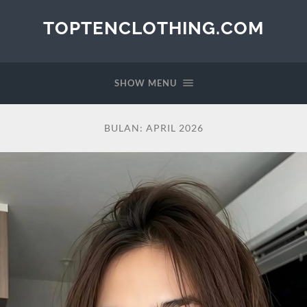
TOPTENCLOTHING.COM
SHOW MENU
BULAN:
APRIL 2026