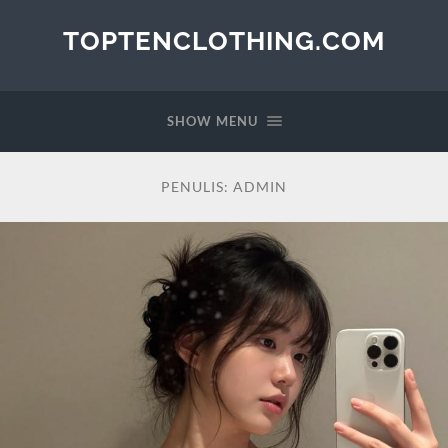
TOPTENCLOTHING.COM
SHOW MENU
PENULIS:
ADMIN