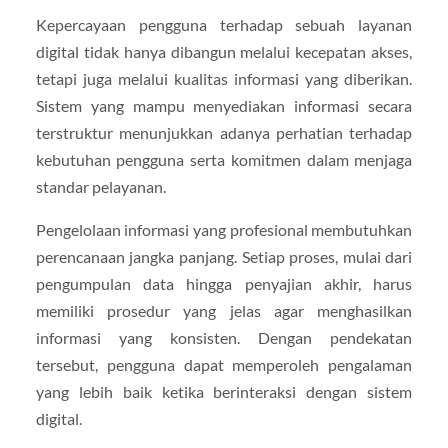
Kepercayaan pengguna terhadap sebuah layanan
digital tidak hanya dibangun melalui kecepatan akses,
tetapi juga melalui kualitas informasi yang diberikan.
Sistem yang mampu menyediakan informasi secara
terstruktur menunjukkan adanya perhatian terhadap
kebutuhan pengguna serta komitmen dalam menjaga
standar pelayanan.
Pengelolaan informasi yang profesional membutuhkan
perencanaan jangka panjang. Setiap proses, mulai dari
pengumpulan data hingga penyajian akhir, harus
memiliki prosedur yang jelas agar menghasilkan
informasi yang konsisten. Dengan pendekatan
tersebut, pengguna dapat memperoleh pengalaman
yang lebih baik ketika berinteraksi dengan sistem
digital.