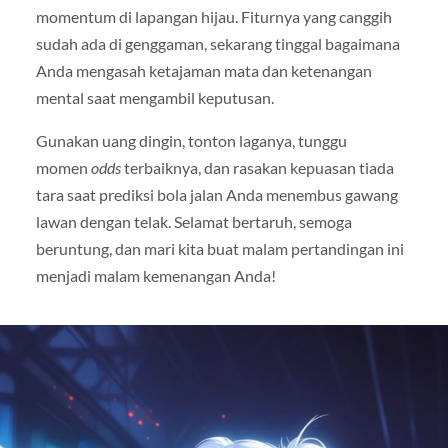
momentum di lapangan hijau. Fiturnya yang canggih
sudah ada di genggaman, sekarang tinggal bagaimana
Anda mengasah ketajaman mata dan ketenangan
mental saat mengambil keputusan.
Gunakan uang dingin, tonton laganya, tunggu
momen
odds
terbaiknya, dan rasakan kepuasan tiada
tara saat prediksi bola jalan Anda menembus gawang
lawan dengan telak. Selamat bertaruh, semoga
beruntung, dan mari kita buat malam pertandingan ini
menjadi malam kemenangan Anda!