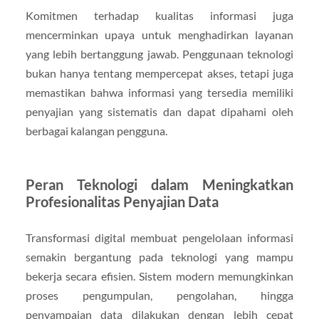
Komitmen terhadap kualitas informasi juga
mencerminkan upaya untuk menghadirkan layanan
yang lebih bertanggung jawab. Penggunaan teknologi
bukan hanya tentang mempercepat akses, tetapi juga
memastikan bahwa informasi yang tersedia memiliki
penyajian yang sistematis dan dapat dipahami oleh
berbagai kalangan pengguna.
Peran Teknologi dalam Meningkatkan
Profesionalitas Penyajian Data
Transformasi digital membuat pengelolaan informasi
semakin bergantung pada teknologi yang mampu
bekerja secara efisien. Sistem modern memungkinkan
proses pengumpulan, pengolahan, hingga
penyampaian data dilakukan dengan lebih cepat