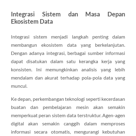
Integrasi Sistem dan Masa Depan
Ekosistem Data
Integrasi sistem menjadi langkah penting dalam
membangun ekosistem data yang berkelanjutan.
Dengan adanya integrasi, berbagai sumber informasi
dapat disatukan dalam satu kerangka kerja yang
konsisten. Ini memungkinkan analisis yang lebih
mendalam dan akurat terhadap pola-pola data yang
muncul.
Ke depan, perkembangan teknologi seperti kecerdasan
buatan dan pembelajaran mesin akan semakin
memperkuat peran sistem data terstruktur. Agen-agen
digital akan semakin canggih dalam memproses
informasi secara otomatis, mengurangi kebutuhan