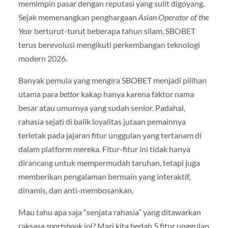
memimpin pasar dengan reputasi yang sulit digoyang.
Sejak memenangkan penghargaan
Asian Operator of the
Year
berturut-turut beberapa tahun silam, SBOBET
terus berevolusi mengikuti perkembangan teknologi
modern 2026.
Banyak pemula yang mengira SBOBET menjadi pilihan
utama para
bettor
kakap hanya karena faktor nama
besar atau umurnya yang sudah senior. Padahal,
rahasia sejati di balik loyalitas jutaan pemainnya
terletak pada jajaran fitur unggulan yang tertanam di
dalam platform mereka. Fitur-fitur ini tidak hanya
dirancang untuk mempermudah taruhan, tetapi juga
memberikan pengalaman bermain yang interaktif,
dinamis, dan anti-membosankan.
Mau tahu apa saja “senjata rahasia” yang ditawarkan
raksasa
sportsbook
ini? Mari kita bedah 5 fitur unggulan