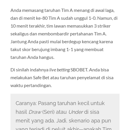
Anda memasang taruhan Tim A menang di awal laga,
dan di menit ke-80 Tim A sudah unggul 1-0. Namun, di
10 menit terakhir, tim lawan memasukkan 3 striker
sekaligus dan membombardir pertahanan Tim A.
Jantung Anda pasti mulai berdegup kencang karena
takut skor berujung imbang 1-1 yang membuat
taruhan Anda hangus.
Di sinilah indahnya
live betting
SBOBET. Anda bisa
melakukan Safe Bet atau taruhan penyelamat di sisa
waktu pertandingan.
Caranya: Pasang taruhan kecil untuk
hasil
Draw
(Seri) atau
Under
di sisa
menit yang ada. Jadi, skenario apa pun
yang terjadi di peluit akhir—apakah Tim