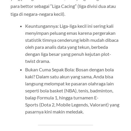
para bettor sebagai “Liga Cacing” (liga divisi dua atau
tiga di negara-negara kecil).
Keuntungannya: Liga-liga kecil ini sering kali
menyimpan peluang emas karena pergerakan
statistik timnya cenderung lebih mudah dibaca
oleh para analis data yang tekun, berbeda
dengan liga besar yang penuh kejutan plot-
twist drama.
Bukan Cuma Sepak Bola: Bosan dengan bola
kaki? Dalam satu akun yang sama, Anda bisa
langsung melompat ke pasaran olahraga lain
seperti bola basket (NBA), tenis, badminton,
balap Formula 1, hingga turnamen E-
Sports (Dota 2, Mobile Legends, Valorant) yang
pasarnya kini makin meledak.