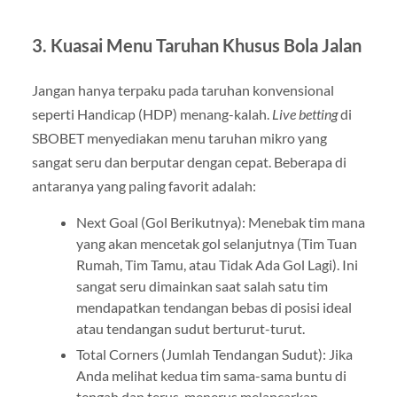
3. Kuasai Menu Taruhan Khusus Bola Jalan
Jangan hanya terpaku pada taruhan konvensional
seperti Handicap (HDP) menang-kalah.
Live betting
di
SBOBET menyediakan menu taruhan mikro yang
sangat seru dan berputar dengan cepat. Beberapa di
antaranya yang paling favorit adalah:
Next Goal (Gol Berikutnya): Menebak tim mana
yang akan mencetak gol selanjutnya (Tim Tuan
Rumah, Tim Tamu, atau Tidak Ada Gol Lagi). Ini
sangat seru dimainkan saat salah satu tim
mendapatkan tendangan bebas di posisi ideal
atau tendangan sudut berturut-turut.
Total Corners (Jumlah Tendangan Sudut): Jika
Anda melihat kedua tim sama-sama buntu di
tengah dan terus-menerus melancarkan