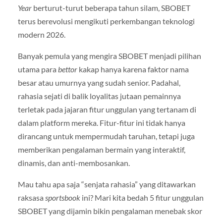
Year
berturut-turut beberapa tahun silam, SBOBET
terus berevolusi mengikuti perkembangan teknologi
modern 2026.
Banyak pemula yang mengira SBOBET menjadi pilihan
utama para
bettor
kakap hanya karena faktor nama
besar atau umurnya yang sudah senior. Padahal,
rahasia sejati di balik loyalitas jutaan pemainnya
terletak pada jajaran fitur unggulan yang tertanam di
dalam platform mereka. Fitur-fitur ini tidak hanya
dirancang untuk mempermudah taruhan, tetapi juga
memberikan pengalaman bermain yang interaktif,
dinamis, dan anti-membosankan.
Mau tahu apa saja “senjata rahasia” yang ditawarkan
raksasa
sportsbook
ini? Mari kita bedah 5 fitur unggulan
SBOBET yang dijamin bikin pengalaman menebak skor