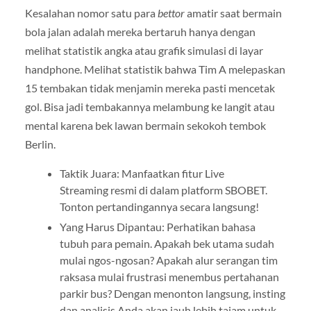
Kesalahan nomor satu para
bettor
amatir saat bermain
bola jalan adalah mereka bertaruh hanya dengan
melihat statistik angka atau grafik simulasi di layar
handphone. Melihat statistik bahwa Tim A melepaskan
15 tembakan tidak menjamin mereka pasti mencetak
gol. Bisa jadi tembakannya melambung ke langit atau
mental karena bek lawan bermain sekokoh tembok
Berlin.
Taktik Juara: Manfaatkan fitur Live
Streaming resmi di dalam platform SBOBET.
Tonton pertandingannya secara langsung!
Yang Harus Dipantau: Perhatikan bahasa
tubuh para pemain. Apakah bek utama sudah
mulai ngos-ngosan? Apakah alur serangan tim
raksasa mulai frustrasi menembus pertahanan
parkir bus? Dengan menonton langsung, insting
dan analisis Anda akan jauh lebih tajam untuk