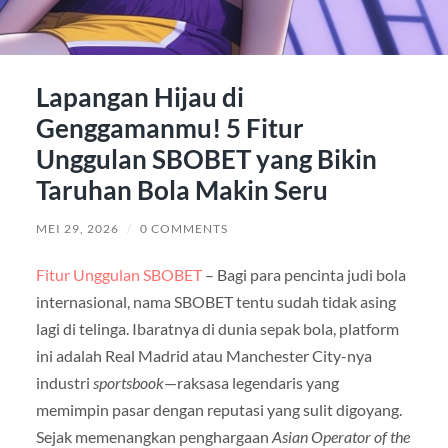
Lapangan Hijau di
Genggamanmu! 5 Fitur
Unggulan SBOBET yang Bikin
Taruhan Bola Makin Seru
MEI 29, 2026
/
0 COMMENTS
Fitur Unggulan SBOBET
– Bagi para pencinta judi bola
internasional, nama SBOBET tentu sudah tidak asing
lagi di telinga. Ibaratnya di dunia sepak bola, platform
ini adalah Real Madrid atau Manchester City-nya
industri
sportsbook
—raksasa legendaris yang
memimpin pasar dengan reputasi yang sulit digoyang.
Sejak memenangkan penghargaan
Asian Operator of the