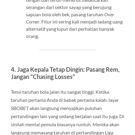
serangan dari sektor sayap yang berujung
sapuan bola oleh bek, pasang taruhan
Over
Corner
. Fitur ini sering kali menjadi ladang uang
alternatif yang luput dari perhatian banyak
orang.
4. Jaga Kepala Tetap Dingin: Pasang Rem,
Jangan “Chasing Losses”
Tensi taruhan bola jalan itu sangat tinggi. Ketika
taruhan pertama Anda di babak pertama kalah, layar
SBOBET akan langsung menyajikan puluhan
pertandingan lain yang sedang berjalan saat itu juga. Di
sinilah mental pemula biasanya runtuh. Mereka akan
langsung memasang taruhan di pertandingan Liga