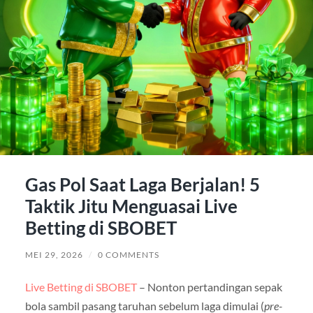
Gas Pol Saat Laga Berjalan! 5
Taktik Jitu Menguasai Live
Betting di SBOBET
MEI 29, 2026
/
0 COMMENTS
Live Betting di SBOBET
– Nonton pertandingan sepak
bola sambil pasang taruhan sebelum laga dimulai (
pre-