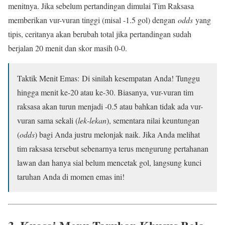
menitnya. Jika sebelum pertandingan dimulai Tim Raksasa
memberikan vur-vuran tinggi (misal -1.5 gol) dengan
odds
yang
tipis, ceritanya akan berubah total jika pertandingan sudah
berjalan 20 menit dan skor masih 0-0.
Taktik Menit Emas: Di sinilah kesempatan Anda! Tunggu
hingga menit ke-20 atau ke-30. Biasanya, vur-vuran tim
raksasa akan turun menjadi -0.5 atau bahkan tidak ada vur-
vuran sama sekali (
lek-lekan
), sementara nilai keuntungan
(
odds
) bagi Anda justru melonjak naik. Jika Anda melihat
tim raksasa tersebut sebenarnya terus mengurung pertahanan
lawan dan hanya sial belum mencetak gol, langsung kunci
taruhan Anda di momen emas ini!