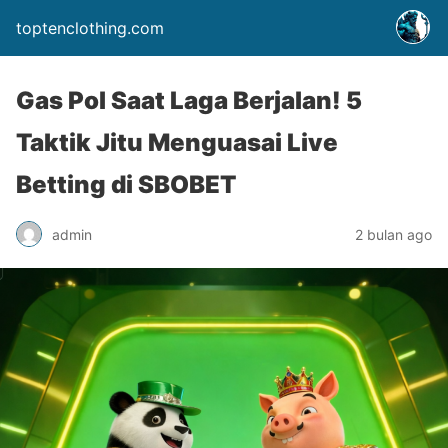
toptenclothing.com
Gas Pol Saat Laga Berjalan! 5
Taktik Jitu Menguasai Live
Betting di SBOBET
admin
2 bulan ago