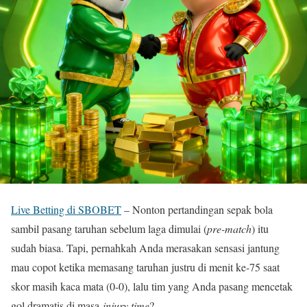
Live Betting di SBOBET
– Nonton pertandingan sepak bola
sambil pasang taruhan sebelum laga dimulai (
pre-match
) itu
sudah biasa. Tapi, pernahkah Anda merasakan sensasi jantung
mau copot ketika memasang taruhan justru di menit ke-75 saat
skor masih kaca mata (0-0), lalu tim yang Anda pasang mencetak
gol dramatis di masa
injury time
?