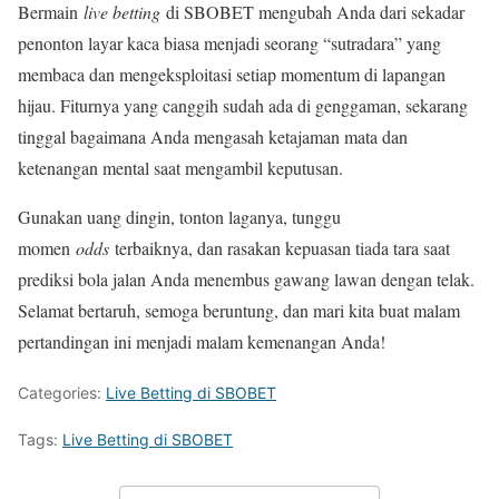
Bermain
live betting
di SBOBET mengubah Anda dari sekadar
penonton layar kaca biasa menjadi seorang “sutradara” yang
membaca dan mengeksploitasi setiap momentum di lapangan
hijau. Fiturnya yang canggih sudah ada di genggaman, sekarang
tinggal bagaimana Anda mengasah ketajaman mata dan
ketenangan mental saat mengambil keputusan.
Gunakan uang dingin, tonton laganya, tunggu
momen
odds
terbaiknya, dan rasakan kepuasan tiada tara saat
prediksi bola jalan Anda menembus gawang lawan dengan telak.
Selamat bertaruh, semoga beruntung, dan mari kita buat malam
pertandingan ini menjadi malam kemenangan Anda!
Categories:
Live Betting di SBOBET
Tags:
Live Betting di SBOBET