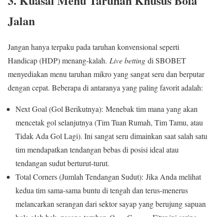
3. Kuasai Menu Taruhan Khusus Bola
Jalan
Jangan hanya terpaku pada taruhan konvensional seperti
Handicap (HDP) menang-kalah.
Live betting
di SBOBET
menyediakan menu taruhan mikro yang sangat seru dan berputar
dengan cepat. Beberapa di antaranya yang paling favorit adalah:
Next Goal (Gol Berikutnya): Menebak tim mana yang akan
mencetak gol selanjutnya (Tim Tuan Rumah, Tim Tamu, atau
Tidak Ada Gol Lagi). Ini sangat seru dimainkan saat salah satu
tim mendapatkan tendangan bebas di posisi ideal atau
tendangan sudut berturut-turut.
Total Corners (Jumlah Tendangan Sudut): Jika Anda melihat
kedua tim sama-sama buntu di tengah dan terus-menerus
melancarkan serangan dari sektor sayap yang berujung sapuan