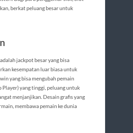
kan, berkat peluang besar untuk
an
adalah jackpot besar yang bisa
rkan kesempatan luar biasa untuk
xwin yang bisa mengubah pemain
Player) yang tinggi, peluang untuk
ngat menjanjikan. Desain grafis yang
ermain, membawa pemain ke dunia