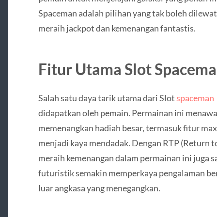
Spaceman adalah pilihan yang tak boleh dilewat
meraih jackpot dan kemenangan fantastis.
Fitur Utama Slot Spacem
Salah satu daya tarik utama dari Slot
spaceman
didapatkan oleh pemain. Permainan ini menawa
memenangkan hadiah besar, termasuk fitur ma
menjadi kaya mendadak. Dengan RTP (Return to 
meraih kemenangan dalam permainan ini juga sa
futuristik semakin memperkaya pengalaman b
luar angkasa yang menegangkan.