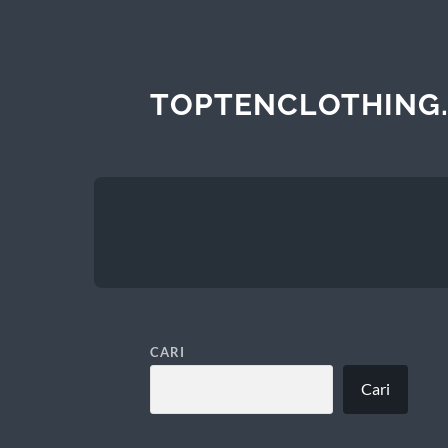
TOPTENCLOTHING
CARI
Cari