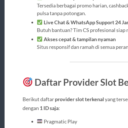
Tersedia berbagai promo harian, cashback
pulsa tanpa potongan.
Live Chat & WhatsApp Support 24 J
Butuh bantuan? Tim CS profesional sia
Akses cepat & tampilan nyaman
Situs responsif dan ramah di semua perang
Daftar Provider Slot B
Berikut daftar
provider slot terkenal
yang tersed
dengan
1 ID saja
:
Pragmatic Play