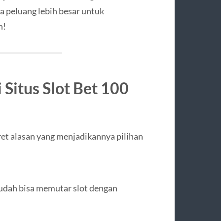
a peluang lebih besar untuk
n!
Situs Slot Bet 100
ret alasan yang menjadikannya pilihan
udah bisa memutar slot dengan