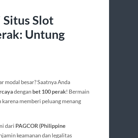
 Situs Slot
erak: Untung
uar modal besar? Saatnya Anda
ercaya
dengan
bet 100 perak
! Bermain
emain karena memberi peluang menang
i dari
PAGCOR (Philippine
jamin keamanan dan legalitas