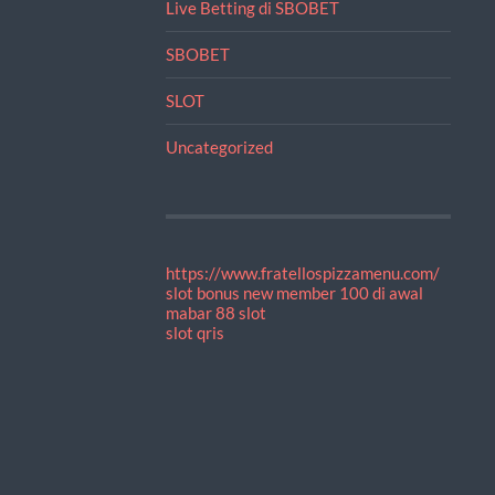
Live Betting di SBOBET
SBOBET
SLOT
Uncategorized
https://www.fratellospizzamenu.com/
slot bonus new member 100 di awal
mabar 88 slot
slot qris