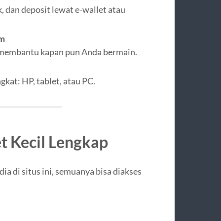
, dan deposit lewat e-wallet atau
am
p membantu kapan pun Anda bermain.
kat: HP, tablet, atau PC.
et Kecil Lengkap
ia di situs ini, semuanya bisa diakses