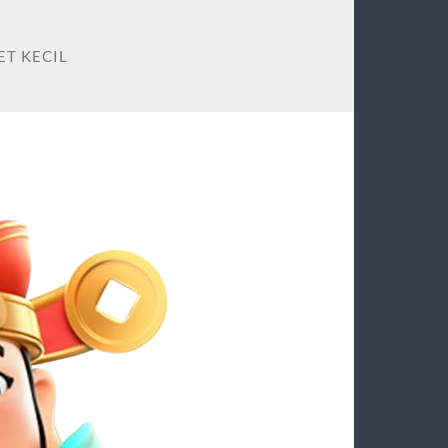
ET KECIL