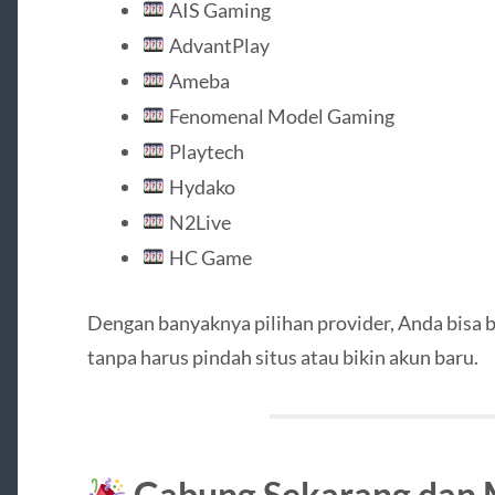
AIS Gaming
AdvantPlay
Ameba
Fenomenal Model Gaming
Playtech
Hydako
N2Live
HC Game
Dengan banyaknya pilihan provider, Anda bisa b
tanpa harus pindah situs atau bikin akun baru.
Gabung Sekarang dan 