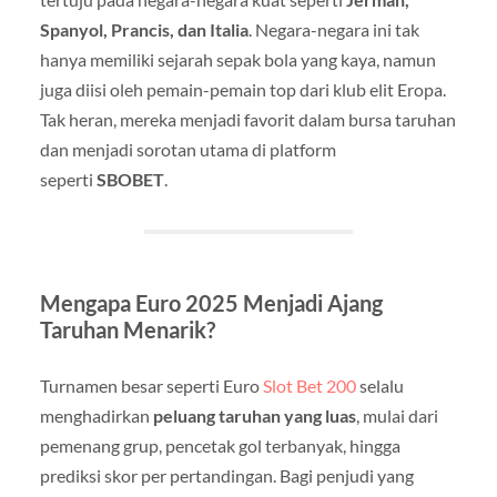
Spanyol, Prancis, dan Italia
. Negara-negara ini tak
hanya memiliki sejarah sepak bola yang kaya, namun
juga diisi oleh pemain-pemain top dari klub elit Eropa.
Tak heran, mereka menjadi favorit dalam bursa taruhan
dan menjadi sorotan utama di platform
seperti
SBOBET
.
Mengapa Euro 2025 Menjadi Ajang
Taruhan Menarik?
Turnamen besar seperti Euro
Slot Bet 200
selalu
menghadirkan
peluang taruhan yang luas
, mulai dari
pemenang grup, pencetak gol terbanyak, hingga
prediksi skor per pertandingan. Bagi penjudi yang