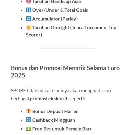
Taruhan Handicap Asia
Over/Under & Total Goals
Accumulator (Parlay)
Taruhan Outright (Juara Turnamen, Top
Scorer)
Bonus dan Promosi Menarik Selama Euro
2025
SBOBET dan mitra resminya akan menghadirkan
berbagai
promosi eksklusif
, seperti:
Bonus Deposit Harian
Cashback Mingguan
Free Bet untuk Pemain Baru