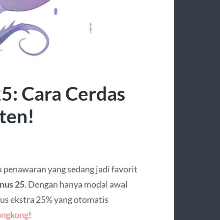
5: Cara Cerdas
ten!
u penawaran yang sedang jadi favorit
nus 25
. Dengan hanya modal awal
us ekstra 25% yang otomatis
hongkong
!