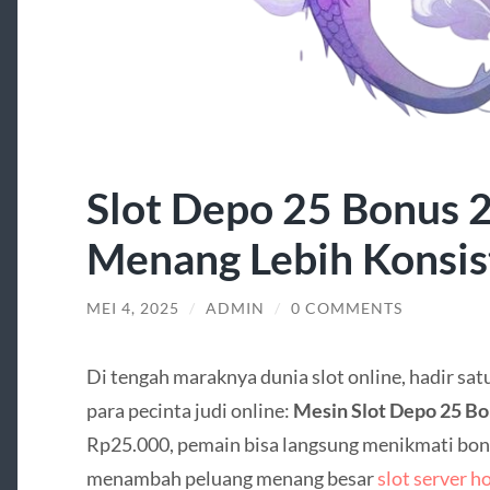
Slot Depo 25 Bonus 2
Menang Lebih Konsis
MEI 4, 2025
/
ADMIN
/
0 COMMENTS
Di tengah maraknya dunia slot online, hadir sat
para pecinta judi online:
Mesin Slot Depo 25 Bo
Rp25.000, pemain bisa langsung menikmati bon
menambah peluang menang besar
slot server 