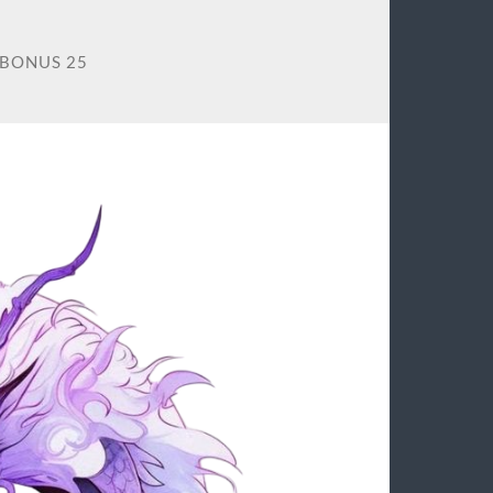
 BONUS 25