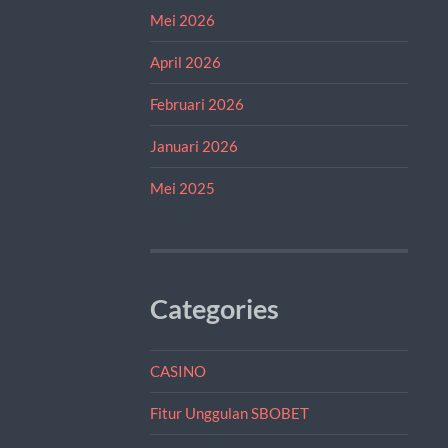
Mei 2026
April 2026
Februari 2026
Januari 2026
Mei 2025
Categories
CASINO
Fitur Unggulan SBOBET