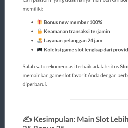
memiliki:
Bonus new member 100%
Keamanan transaksi terjamin
Layanan pelanggan 24 jam
Koleksi game slot lengkap dari provi
Salah satu rekomendasi terbaik adalah situs
Slo
memainkan game slot favorit Anda dengan berb
diperbarui.
✍️
Kesimpulan: Main Slot Leb