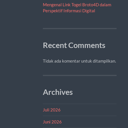
Mengenal Link Togel Broto4D dalam
Perspektif Informasi Digital
Recent Comments
Tidak ada komentar untuk ditampilkan.
Archives
Juli 2026
Juni 2026