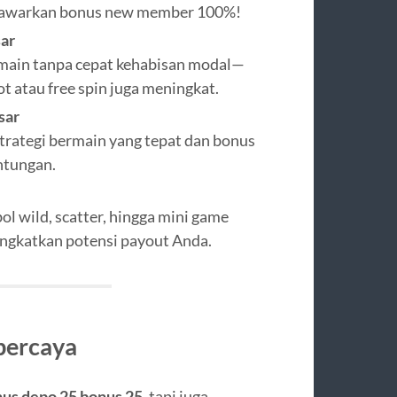
 menawarkan bonus new member 100%!
ar
rmain tanpa cepat kehabisan modal—
 atau free spin juga meningkat.
sar
strategi bermain yang tepat dan bonus
ntungan.
bol wild, scatter, hingga mini game
ngkatkan potensi payout Anda.
rpercaya
us depo 25 bonus 25
, tapi juga