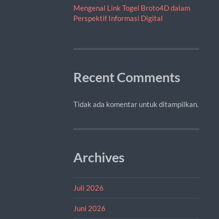
Mengenal Link Togel Broto4D dalam
Perspektif Informasi Digital
Recent Comments
Tidak ada komentar untuk ditampilkan.
Archives
Juli 2026
Juni 2026