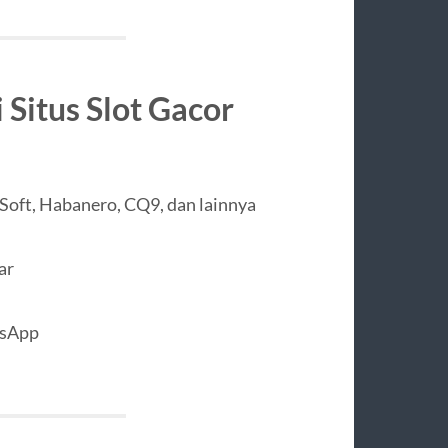
Situs Slot Gacor
 Soft, Habanero, CQ9, dan lainnya
ar
tsApp